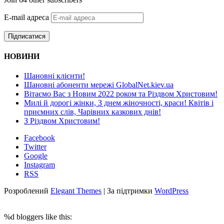
E-mail адреса
Підписатися
НОВИНИ
Шановні клієнти!
Шановні абоненти мережі GlobalNet.kiev.ua
Вітаємо Вас з Новим 2022 роком та Різдвом Христовим!
Милі й дорогі жінки, З днем жіночності, краси! Квітів і
приємних слів, Чарівних казкових днів!
З Різдвом Христовим!
Facebook
Twitter
Google
Instagram
RSS
Розроблений
Elegant Themes
| За підтримки
WordPress
%d
bloggers like this: