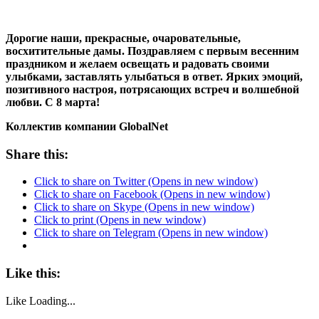
Дорогие наши, прекрасные, очаровательные,
восхитительные дамы. Поздравляем с первым весенним
праздником и желаем освещать и радовать своими
улыбками, заставлять улыбаться в ответ. Ярких эмоций,
позитивного настроя, потрясающих встреч и волшебной
любви. С 8 марта!
Коллектив компании GlobalNet
Share this:
Click to share on Twitter (Opens in new window)
Click to share on Facebook (Opens in new window)
Click to share on Skype (Opens in new window)
Click to print (Opens in new window)
Click to share on Telegram (Opens in new window)
Like this:
Like
Loading...