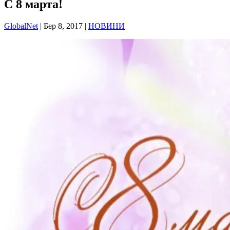
С 8 марта!
GlobalNet
|
Бер 8, 2017
|
НОВИНИ