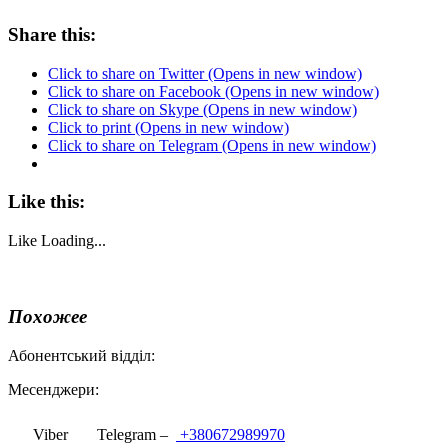
Share this:
Click to share on Twitter (Opens in new window)
Click to share on Facebook (Opens in new window)
Click to share on Skype (Opens in new window)
Click to print (Opens in new window)
Click to share on Telegram (Opens in new window)
Like this:
Like
Loading...
Похожее
Абонентський відділ:
Месенджери:
Viber
Telegram –
+380672989970