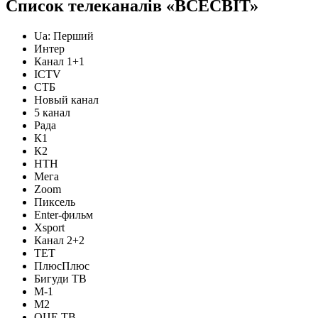
Список телеканалiв «ВСЕСВІТ»
Ua: Перший
Интер
Канал 1+1
ICTV
СТБ
Новый канал
5 канал
Рада
К1
К2
НТН
Мега
Zoom
Пиксель
Enter-фильм
Xsport
Канал 2+2
ТЕТ
ПлюсПлюс
Бигуди ТВ
М-1
М2
ОЦЕ ТВ