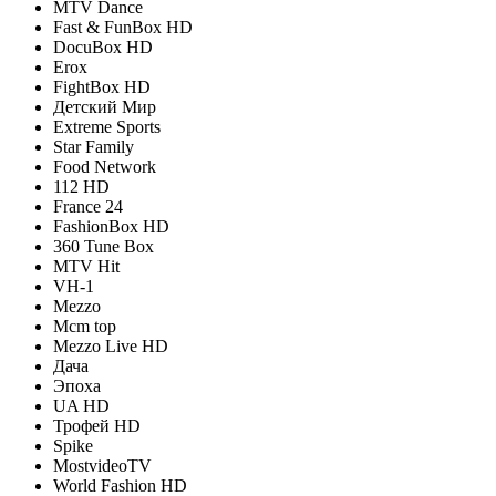
MTV Dance
Fast & FunBox HD
DocuBox HD
Erox
FightBox HD
Детский Мир
Extreme Sports
Star Family
Food Network
112 HD
France 24
FashionBox HD
360 Tune Box
MTV Hit
VH-1
Mezzo
Mcm top
Mezzo Live HD
Дача
Эпоха
UA HD
Трофей HD
Spike
MostvideoTV
World Fashion HD