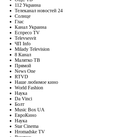
112 Украина
Телеканал новостей 24
Солнце
Глас
Канал Украина
Еспресо TV
Televsesvit
ЧП Info
Milady Television
8 Канал
Малятко ТВ
Прямой
News One
RTVD
Наше любимое кино
World Fashion
Наука
Da Vinci
Болт
Music Box UA
ЕвроКино
Наука
Star Cinema
Hromadske TV