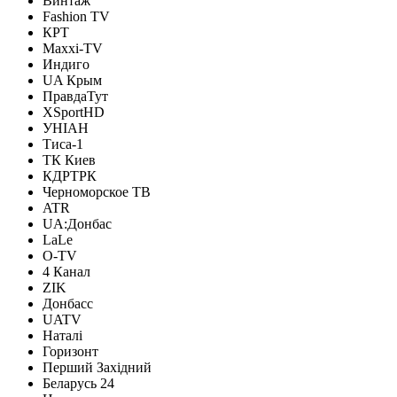
Винтаж
Fashion TV
КРТ
Maxxi-TV
Индиго
UA Крым
ПравдаТут
XSportHD
УНІАН
Тиса-1
ТК Киев
КДРТРК
Черноморское ТВ
ATR
UA:Донбас
LaLe
O-TV
4 Канал
ZIK
Донбасс
UATV
Наталі
Горизонт
Перший Захiдний
Беларусь 24