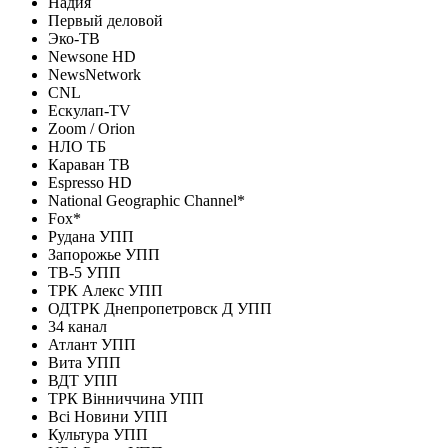
Надия
Первый деловой
Эко-ТВ
Newsone HD
NewsNetwork
CNL
Ескулап-TV
Zoom / Orion
НЛО ТБ
Караван ТВ
Espresso HD
National Geographic Channel*
Fox*
Рудана УПП
Запорожье УПП
ТВ-5 УПП
ТРК Алекс УПП
ОДТРК Днепропетровск Д УПП
34 канал
Атлант УПП
Вита УПП
ВДТ УПП
ТРК Вінниччина УПП
Всi Новини УПП
Культура УПП