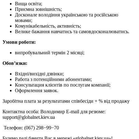
Вища освіта;
Приємна зовнішність;
Досконале володіння українською та російською
мовами;
Комунікабельність, активність;
Велике бажання навчатись та самовдосконалюватись.
Умови роботи:
випробувальний термін 2 місяці;
Обов’язки:
Вхідні/вихідні дзвінки;
Работа з потенційними абонентами;
Консультация клієнтів по послугам компанії;
Оформлення заявок.
Заробітна плата за результатами співбесіди + % від продажу
Контактна особа: Володимир E-mail для резюме:
support@globalnet.kiev.ua
Телефон: (067) 298−99−70
Будемо раді бачити Вас в мережі «globalnet.kiev.ua»!