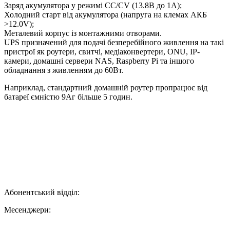
Заряд акумулятора у режимі CC/CV (13.8В до 1А);
Холодний старт від акумулятора (напруга на клемах АКБ
>12.0V);
Металевий корпус із монтажними отворами.
UPS призначений для подачі безперебійного живлення на такі
пристрої як роутери, свитчі, медіаконвертери, ONU, IP-
камери, домашні сервери NAS, Raspberry Pi та іншого
обладнання з живленням до 60Вт.
Наприклад, стандартний домашній роутер пропрацює від
батареї ємністю 9Аг більше 5 годин.
Абонентський відділ:
Месенджери: