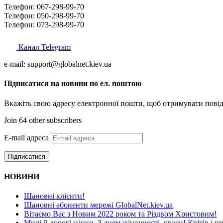
Телефон: 067-298-99-70
Телефон: 050-298-99-70
Телефон: 073-298-99-70
Канал Telegram
e-mail: support@globalnet.kiev.ua
Підписатися на новини по ел. поштою
Вкажіть свою адресу електронної пошти, щоб отримувати повід
Join 64 other subscribers
E-mail адреса
Підписатися
НОВИНИ
Шановні клієнти!
Шановні абоненти мережі GlobalNet.kiev.ua
Вітаємо Вас з Новим 2022 роком та Різдвом Христовим!
Милі й дорогі жінки, З днем жіночності, краси! Квітів і п