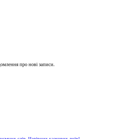
омлення про нові записи.
риємних слів, Чарівних казкових днів!